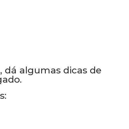
s, dá algumas dicas de
gado.
s: